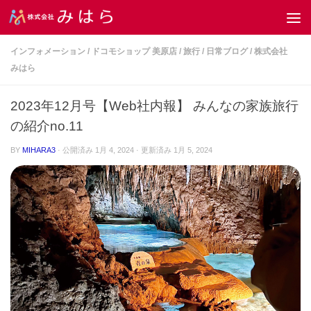
コンテンツへスキップ
インフォメーション
/
ドコモショップ 美原店
/
旅行
/
日常ブログ
/
株式会社
みはら
2023年12月号【Web社内報】 みんなの家族旅行
の紹介no.11
BY
MIHARA3
· 公開済み
1月 4, 2024
· 更新済み
1月 5, 2024