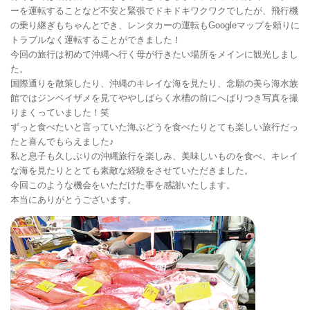
ーを運転することなど不安と緊張でドキドキワクワクでしたが、飛行機
の乗り継ぎもちゃんとでき、レンタカーの運転もGoogleマップを頼りに
トラブルなく運転することができました！
今回の旅行は初めて沖縄へ行く母が行きたい場所をメインに観光しまし
た。
国際通りを散策したり、沖縄のキレイな海を見たり、念願の美ら海水族
館ではジンベイザメを見てややしばらく水槽の前にへばりつき写真を撮
りまくっていました！笑
ずっと食べたいと言っていた海ぶどうを食べたりとても楽しい旅行だっ
たと喜んでもらえました♪
私と息子も久しぶりの沖縄旅行を楽しみ、美味しいものを食べ、キレイ
な海を見たりととても素敵な経験をさせていただきました。
今回このような機会をいただけた事を感謝いたします。
本当にありがとうございます。