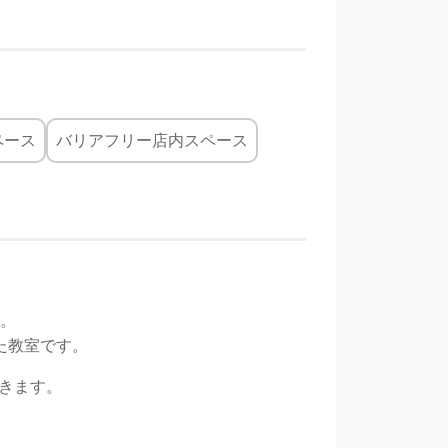
ペース
バリアフリー店内スペース
。
た教室です。
できます。