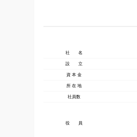
社 名
設 立
資 本 金
所 在 地
社員数
役 員