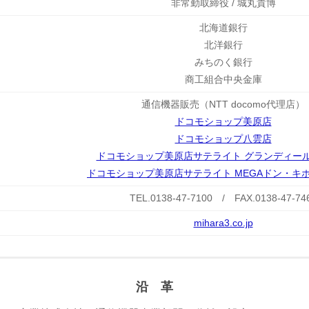
非常勤取締役 / 城丸貴博
北海道銀行
北洋銀行
みちのく銀行
商工組合中央金庫
通信機器販売（NTT docomo代理店）
ドコモショップ美原店
ドコモショップ八雲店
ドコモショップ美原店サテライト グランディー
ドコモショップ美原店サテライト MEGAドン・キ
TEL.0138-47-7100 / FAX.0138-47-74
mihara3.co.jp
沿 革