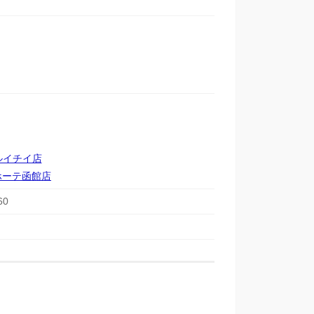
ルイチイ店
ホーテ函館店
60