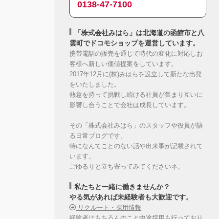
0138-47-7100
「株式会社みはら」は北海道の函館市と八
雲町でドコモショップを運営しています。
携帯電話の販売を通じて時代の変化に対応しお
客様へ新しい価値提案をしています。
2017年12月に(株)みはらを設立して新たな出発
をいたしました。
熱意を持って挑戦し続ける社員が集まり互いに
影響し合うことで会社は成長しています。
その「株式会社みはら」のスタッフや役員が語
る日常ブログです。
特になんてことのない話や出来事が記載されて
います。
ごゆるりと立ち寄ってみてくださいネ。
私たちと一緒に働きませんか？
やる気があれば未経験者も大歓迎です。
リクルート・採用情報
経験者はもちろんのこと中途採用も行っており