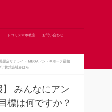
店
ドコモスマホ教室
お問い合わせ
美原店サテライト MEGAドン・キホーテ函館
グ
/
株式会社みはら
内報】 みんなにアン
の目標は何ですか？