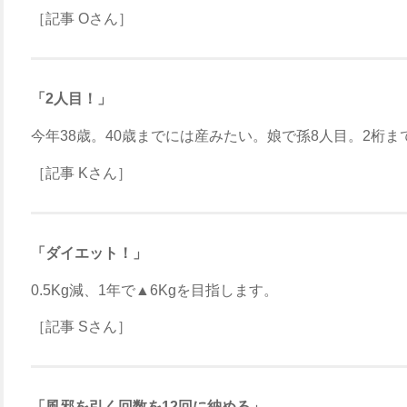
［記事 Oさん］
「2人目！」
今年38歳。40歳までには産みたい。娘で孫8人目。2桁ま
［記事 Kさん］
「ダイエット！」
0.5Kg減、1年で▲6Kgを目指します。
［記事 Sさん］
「風邪を引く回数を12回に納める」