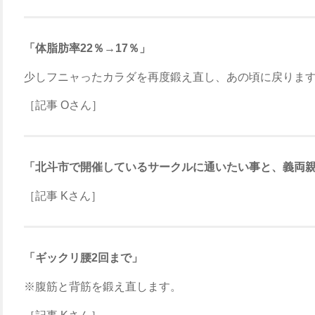
「体脂肪率22％→17％」
少しフニャったカラダを再度鍛え直し、あの頃に戻りま
［記事 Oさん］
「北斗市で開催しているサークルに通いたい事と、義両
［記事 Kさん］
「ギックリ腰2回まで」
※腹筋と背筋を鍛え直します。