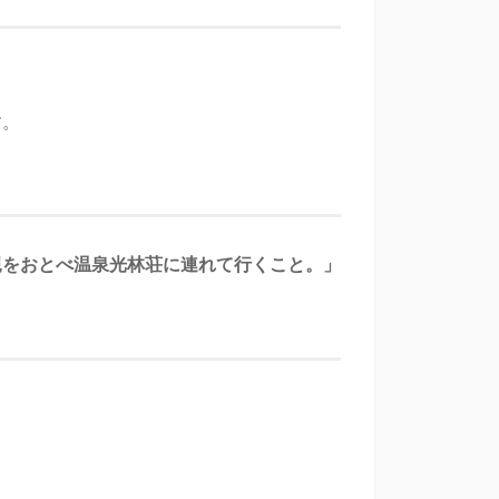
す。
親をおとべ温泉光林荘に連れて行くこと。」