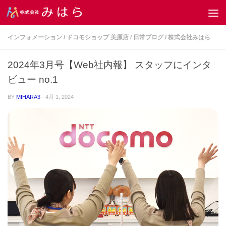
コンテンツへスキップ
インフォメーション
/
ドコモショップ 美原店
/
日常ブログ
/
株式会社みはら
2024年3月号【Web社内報】 スタッフにインタ
ビュー no.1
BY
MIHARA3
·
4月 1, 2024