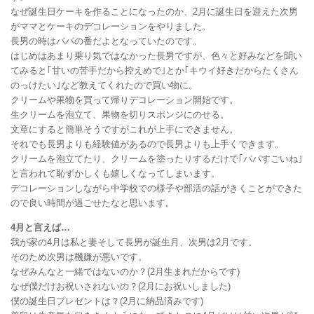
なぜ誕生日ケーキを作ることになったのか、2月に誕生日を迎えた次男
がママとケーキのデコレーションをやりました。
長男の時はパパの番だよとなっていたのです。
はじめはあまり乗り気ではなかった長男ですが、色々と好みなどを聞い
てみると｢甘いの苦手だから控えめで｣とか｢キウイ好きだからたくさん
のっけたい｣など教えてくれたので買い物に。
クリームや果物を買って帰りデコレーション開始です。
生クリームを泡立て、果物を切りスポンジにのせる。
文章にすると簡単そうですがこれが上手にできません。
それでも長男よりも経験値があるので長男よりも上手くできます。
クリームを泡立てたり、クリームを塗ったりするだけで｢パパすごいね｣
と言われて恥ずかしくも嬉しくなってしまいます。
デコレーションしながら中学校での様子や部活の話がきくことができた
ので良い時間が過ごせたなと思います。
4月と言えば…
我が家の4月は私と妻そして長男が誕生月、次男は2月です。
そのため次男は機嫌が悪いです。
なぜみんなと一緒ではないのか？(2月生まれだからです)
なぜ僕だけお祝いされないの？(2月にお祝いしました)
僕の誕生日プレゼントは？(2月に納品済みです)