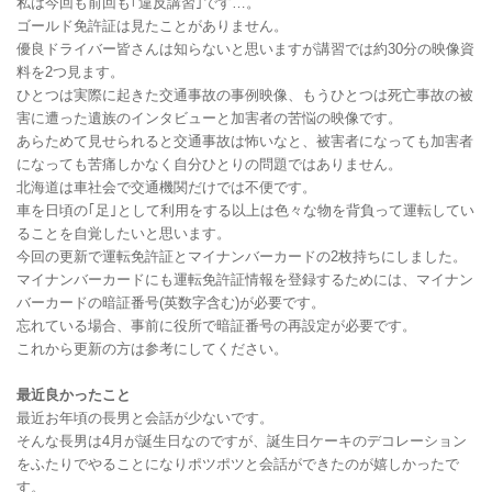
私は今回も前回も｢違反講習｣です…。
ゴールド免許証は見たことがありません。
優良ドライバー皆さんは知らないと思いますが講習では約30分の映像資
料を2つ見ます。
ひとつは実際に起きた交通事故の事例映像、もうひとつは死亡事故の被
害に遭った遺族のインタビューと加害者の苦悩の映像です。
あらためて見せられると交通事故は怖いなと、被害者になっても加害者
になっても苦痛しかなく自分ひとりの問題ではありません。
北海道は車社会で交通機関だけでは不便です。
車を日頃の｢足｣として利用をする以上は色々な物を背負って運転してい
ることを自覚したいと思います。
今回の更新で運転免許証とマイナンバーカードの2枚持ちにしました。
マイナンバーカードにも運転免許証情報を登録するためには、マイナン
バーカードの暗証番号(英数字含む)が必要です。
忘れている場合、事前に役所で暗証番号の再設定が必要です。
これから更新の方は参考にしてください。
最近良かったこと
最近お年頃の長男と会話が少ないです。
そんな長男は4月が誕生日なのですが、誕生日ケーキのデコレーション
をふたりでやることになりポツポツと会話ができたのが嬉しかったで
す。