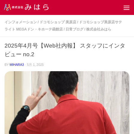
コンテンツへスキップ
インフォメーション
/
ドコモショップ 美原店
/
ドコモショップ美原店サテ
ライト MEGAドン・キホーテ函館店
/
日常ブログ
/
株式会社みはら
2025年4月号【Web社内報】 スタッフにインタ
ビュー no.2
BY
MIHARA3
·
5月 1, 2025