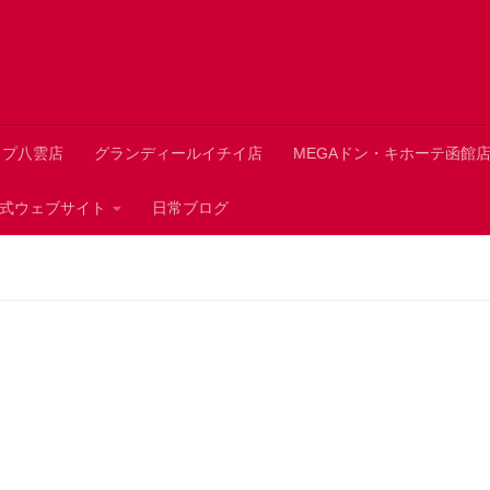
ップ八雲店
グランディールイチイ店
MEGAドン・キホーテ函館
 公式ウェブサイト
日常ブログ