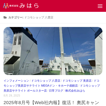
コンテンツへスキップ
カテゴリー:
ドコモショップ 八雲店
インフォメーション
/
ドコモショップ 八雲店
/
ドコモショップ 美原店
/
ドコ
モショップ美原店サテライト MEGAドン・キホーテ函館店
/
ドコモショップ
美原店サテライト ポールスター店
/
日常ブログ
/
株式会社みはら
8月 29, 2025
2025年8月号【Web社内報】復活！ 奧尻キャン