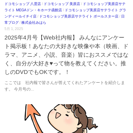
ドコモショップ 八雲店
/
ドコモショップ 美原店
/
ドコモショップ美原店サテ
ライト MEGAドン・キホーテ函館店
/
ドコモショップ美原店サテライト グラ
ンディールイチイ店
/
ドコモショップ美原店サテライト ポールスター店
/
日
常ブログ
/
株式会社みはら
5月 1, 2025
2025年4月号【Web社内報】 みんなにアンケー
ト掲示板！あなたの大好きな映像や本（映画、ド
ラマ、アニメ、小説、音楽）皆におススメではな
く、自分が大好き♥って物を教えてください。推
しのDVDでもOKです。！
ここでは 社内報で皆さんが答えてくれたアンケートを紹介しま
す。 今月号の...