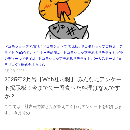
ドコモショップ 八雲店
/
ドコモショップ 美原店
/
ドコモショップ美原店サテ
ライト MEGAドン・キホーテ函館店
/
ドコモショップ美原店サテライト グラ
ンディールイチイ店
/
ドコモショップ美原店サテライト ポールスター店
/
日
常ブログ
/
株式会社みはら
2月 28, 2025
2025年2月号【Web社内報】 みんなにアンケー
ト掲示板！今までで一番食べた料理はなんです
か？
ここでは 社内報で皆さんが答えてくれたアンケートを紹介しま
す。 今月号の...