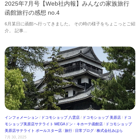
2025年7月号【Web社内報】みんなの家族旅行
函館旅行の感想 no.4
6月某日に函館へ行ってきました。 その時の様子をちょこっとご紹
介。 記事...
インフォメーション
/
ドコモショップ 八雲店
/
ドコモショップ 美原店
/
ドコ
モショップ美原店サテライト MEGAドン・キホーテ函館店
/
ドコモショップ
美原店サテライト ポールスター店
/
旅行
/
日常ブログ
/
株式会社みはら
7月 30, 2025