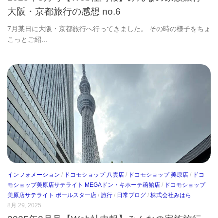
大阪・京都旅行の感想 no.6
7月某日に大阪・京都旅行へ行ってきました。 その時の様子をちょ
こっとご紹...
インフォメーション
/
ドコモショップ 八雲店
/
ドコモショップ 美原店
/
ドコ
モショップ美原店サテライト MEGAドン・キホーテ函館店
/
ドコモショップ
美原店サテライト ポールスター店
/
旅行
/
日常ブログ
/
株式会社みはら
8月 29, 2025