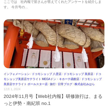
ここでは 社内報で皆さんが答えてくれたアンケートを紹介しま
す。 今月号の...
インフォメーション
/
ドコモショップ 八雲店
/
ドコモショップ 美原店
/
ドコ
モショップ美原店サテライト MEGAドン・キホーテ函館店
/
ドコモショップ
美原店サテライト ポールスター店
/
旅行
/
日常ブログ
/
株式会社みはら
12月 1, 2024
2024年11月号【Web社内報】研修旅行は、まる
っと伊勢・南紀班 no.1