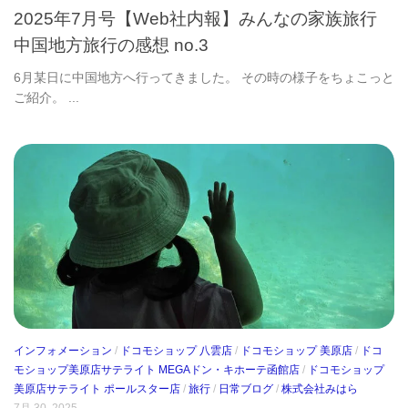
2025年7月号【Web社内報】みんなの家族旅行
中国地方旅行の感想 no.3
6月某日に中国地方へ行ってきました。 その時の様子をちょこっと
ご紹介。 ...
インフォメーション
/
ドコモショップ 八雲店
/
ドコモショップ 美原店
/
ドコ
モショップ美原店サテライト MEGAドン・キホーテ函館店
/
ドコモショップ
美原店サテライト ポールスター店
/
旅行
/
日常ブログ
/
株式会社みはら