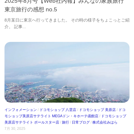
2025年8月号【Web社内報】みんなの家族旅行
東京旅行の感想 no.5
8月某日に東京へ行ってきました。 その時の様子をちょこっとご紹
介。 記事...
インフォメーション
/
ドコモショップ 八雲店
/
ドコモショップ 美原店
/
ドコ
モショップ美原店サテライト MEGAドン・キホーテ函館店
/
ドコモショップ
美原店サテライト ポールスター店
/
旅行
/
日常ブログ
/
株式会社みはら
7月 30, 2025