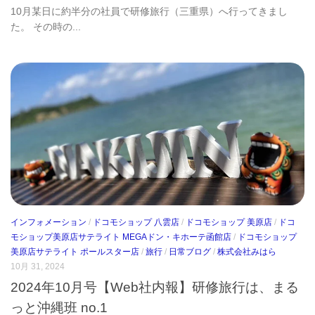
10月某日に約半分の社員で研修旅行（三重県）へ行ってきまし
た。 その時の...
インフォメーション
/
ドコモショップ 八雲店
/
ドコモショップ 美原店
/
ドコ
モショップ美原店サテライト MEGAドン・キホーテ函館店
/
ドコモショップ
美原店サテライト ポールスター店
/
旅行
/
日常ブログ
/
株式会社みはら
10月 31, 2024
2024年10月号【Web社内報】研修旅行は、まる
っと沖縄班 no.1