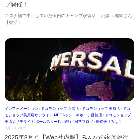
プ開催！
コロナ禍で中止していた恒例のキャンプが復活！ 記事：編集さん
【復活！ ...
インフォメーション
/
ドコモショップ 八雲店
/
ドコモショップ 美原店
/
ドコ
モショップ美原店サテライト MEGAドン・キホーテ函館店
/
ドコモショップ
美原店サテライト ポールスター店
/
旅行
/
日常ブログ
/
株式会社みはら
8月 29, 2025
2025年8月号【Web社内報】みんなの家族旅行