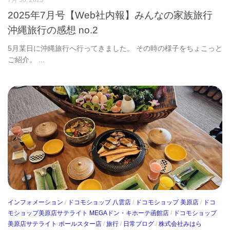
7月 30, 2025
2025年7月号【Web社内報】みんなの家族旅行
沖縄旅行の感想 no.2
5月某日に沖縄旅行へ行ってきました。 その時の様子をちょこっと
ご紹介。 ...
インフォメーション
/
ドコモショップ 八雲店
/
ドコモショップ 美原店
/
ドコ
モショップ美原店サテライト MEGAドン・キホーテ函館店
/
ドコモショップ
美原店サテライト ポールスター店
/
旅行
/
日常ブログ
/
株式会社みはら