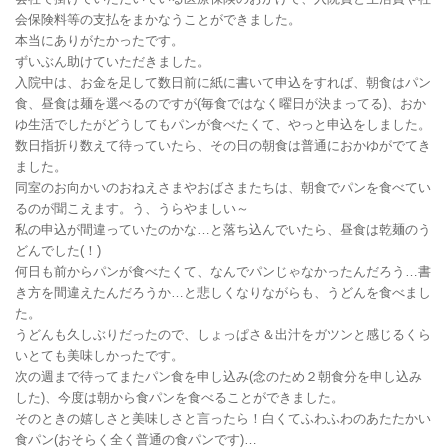
会保険料等の支払をまかなうことができました。
本当にありがたかったです。
ずいぶん助けていただきました。
入院中は、お金を足して数日前に紙に書いて申込をすれば、朝食はパン
食、昼食は麺を選べるのですが(毎食ではなく曜日が決まってる)、おか
ゆ生活でしたがどうしてもパンが食べたくて、やっと申込をしました。
数日指折り数えて待っていたら、その日の朝食は普通におかゆがでてき
ました。
同室のお向かいのおねえさまやおばさまたちは、朝食でパンを食べてい
るのが聞こえます。う、うらやましい～
私の申込が間違っていたのかな…と落ち込んでいたら、昼食は乾麺のう
どんでした(！)
何日も前からパンが食べたくて、なんでパンじゃなかったんだろう…書
き方を間違えたんだろうか…と悲しくなりながらも、うどんを食べまし
た。
うどんも久しぶりだったので、しょっぱさ＆出汁をガツンと感じるくら
いとても美味しかったです。
次の週まで待ってまたパン食を申し込み(念のため２朝食分を申し込み
した)、今度は朝から食パンを食べることができました。
そのときの嬉しさと美味しさと言ったら！白くてふわふわのあたたかい
食パン(おそらく全く普通の食パンです)…