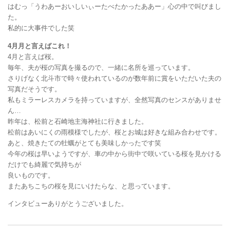
はむっ「うわあーおいしいぃーたべたかったああー」心の中で叫びまし
た。
私的に大事件でした笑
4月月と言えばこれ！
4月と言えば桜。
毎年、夫が桜の写真を撮るので、一緒に名所を巡っています。
さりげなく北斗市で時々使われているのが数年前に賞をいただいた夫の
写真だそうです。
私もミラーレスカメラを持っていますが、全然写真のセンスがありませ
ん…
昨年は、松前と石崎地主海神社に行きました。
松前はあいにくの雨模様でしたが、桜とお城は好きな組み合わせです。
あと、焼きたての牡蠣がとても美味しかったです笑
今年の桜は早いようですが、車の中から街中で咲いている桜を見かける
だけでも綺麗で気持ちが
良いものです。
またあちこちの桜を見にいけたらな、と思っています。
インタビューありがとうございました。