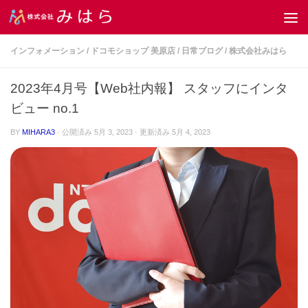
コンテンツへスキップ
インフォメーション
/
ドコモショップ 美原店
/
日常ブログ
/
株式会社みはら
2023年4月号【Web社内報】 スタッフにインタ
ビュー no.1
BY
MIHARA3
· 公開済み
5月 3, 2023
· 更新済み
5月 4, 2023