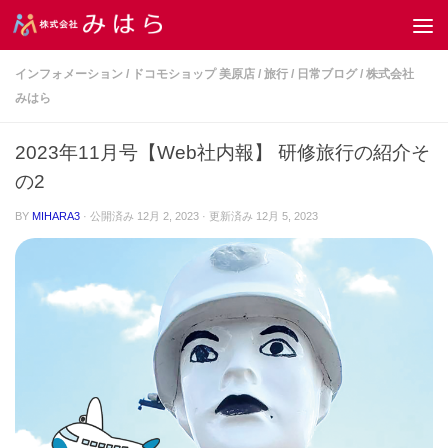
コンテンツへスキップ
インフォメーション
/
ドコモショップ 美原店
/
旅行
/
日常ブログ
/
株式会社
みはら
2023年11月号【Web社内報】 研修旅行の紹介そ
の2
BY
MIHARA3
· 公開済み
12月 2, 2023
· 更新済み
12月 5, 2023