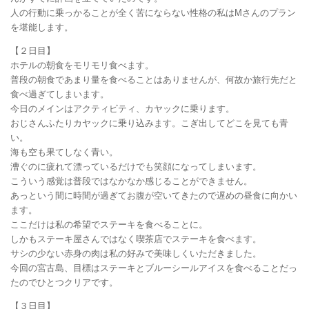
人の行動に乗っかることが全く苦にならない性格の私はMさんのプラン
を堪能します。
【２日目】
ホテルの朝食をモリモリ食べます。
普段の朝食であまり量を食べることはありませんが、何故か旅行先だと
食べ過ぎてしまいます。
今日のメインはアクティビティ、カヤックに乗ります。
おじさんふたりカヤックに乗り込みます。こぎ出してどこを見ても青
い。
海も空も果てしなく青い。
漕ぐのに疲れて漂っているだけでも笑顔になってしまいます。
こういう感覚は普段ではなかなか感じることができません。
あっという間に時間が過ぎてお腹が空いてきたので遅めの昼食に向かい
ます。
ここだけは私の希望でステーキを食べることに。
しかもステーキ屋さんではなく喫茶店でステーキを食べます。
サシの少ない赤身の肉は私の好みで美味しくいただきました。
今回の宮古島、目標はステーキとブルーシールアイスを食べることだっ
たのでひとつクリアです。
【３日目】