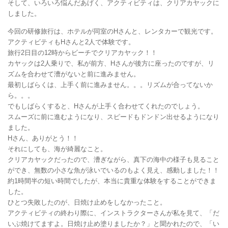
そして、いろいろ悩んだあげく、アクティビティは、クリアカヤックに
しました。
今回の研修旅行は、ホテルが同室のHさんと、レンタカーで観光です。
アクティビティもHさんと2人で体験です。
旅行2日目の12時からビーチでクリアカヤック！！
カヤックは2人乗りで、私が前方、Hさんが後方に座ったのですが、リ
ズムを合わせて漕がないと前に進みません。
最初しばらくは、上手く前に進みません。。。リズムが合ってないか
ら。。。
でもしばらくすると、Hさんが上手く合わせてくれたのでしょう。
スムーズに前に進むようになり、スピードもドンドン出せるようになり
ました。
Hさん、ありがとう！！
それにしても、海が綺麗なこと。
クリアカヤックだったので、漕ぎながら、真下の海中の様子も見ること
ができ、無数の小さな魚が泳いでいるのもよく見え、感動しました！！
約1時間半の短い時間でしたが、本当に貴重な体験をすることができま
した。
ひとつ失敗したのが、日焼け止めをしなかったこと。
アクティビティの終わり際に、インストラクターさんが私を見て、「だ
いぶ焼けてますよ。日焼け止め塗りましたか？」と聞かれたので、「い