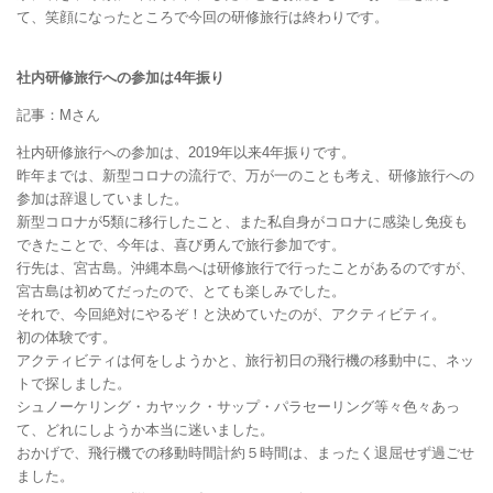
て、笑顔になったところで今回の研修旅行は終わりです。
社内研修旅行への参加は4年振り
記事：Mさん
社内研修旅行への参加は、2019年以来4年振りです。
昨年までは、新型コロナの流行で、万が一のことも考え、研修旅行への
参加は辞退していました。
新型コロナが5類に移行したこと、また私自身がコロナに感染し免疫も
できたことで、今年は、喜び勇んで旅行参加です。
行先は、宮古島。沖縄本島へは研修旅行で行ったことがあるのですが、
宮古島は初めてだったので、とても楽しみでした。
それで、今回絶対にやるぞ！と決めていたのが、アクティビティ。
初の体験です。
アクティビティは何をしようかと、旅行初日の飛行機の移動中に、ネッ
トで探しました。
シュノーケリング・カヤック・サップ・パラセーリング等々色々あっ
て、どれにしようか本当に迷いました。
おかげで、飛行機での移動時間計約５時間は、まったく退屈せず過ごせ
ました。