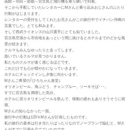
函館～羽田～那覇～宮古島と飛行機を乗り継いで到着。
そこから手配していたレンタカーにMさんと乗り込みおじさんのふたり
行動がはじまります。
レンタカーの受付をしてくれたお兄さんがこの旅行中でイチバン沖縄の
言葉でした。とても和みます。
そして西武ライオンズの山川選手にとても似ていました。
宮古島空港から市街地をあっという間に抜けるとホテルまでのどかな風
景が続きます。
クルマもみんなゆったりと走ってします。
急いでいるクルマが見つかりません。
私たちのクルマが速く感じるほどです。
これだけでも心が穏やかになっていきます。
ホテルにチェックインし夕食に向かいます。
Mさんご希望の｢ひろちゃん食堂｣
オリオンビール、海ぶどう、チャンプルー、ソーキそば･･･。
すでに宮古島を満喫した気分。
ホテルに戻りオリオンビールを飲んで、移動の疲れもありそうそうに就
寝。
Mさんの知らなかった一面。
旅行中の行動は120％Mさんが計画したものです。
私の旅行の基本は行き当たりばったりなのでノープランで臨むと、Mさ
んがすでに計画を立てていたのです。