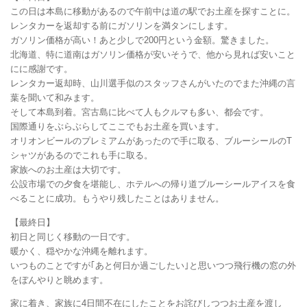
この日は本島に移動があるので午前中は道の駅でお土産を探すことに。
レンタカーを返却する前にガソリンを満タンにします。
ガソリン価格が高い！あと少しで200円という金額。驚きました。
北海道、特に道南はガソリン価格が安いそうで、他から見れば安いこと
にに感謝です。
レンタカー返却時、山川選手似のスタッフさんがいたのでまた沖縄の言
葉を聞いて和みます。
そして本島到着。宮古島に比べて人もクルマも多い、都会です。
国際通りをぶらぶらしてここでもお土産を買います。
オリオンビールのプレミアムがあったので手に取る、ブルーシールのT
シャツがあるのでこれも手に取る。
家族へのお土産は大切です。
公設市場での夕食を堪能し、ホテルへの帰り道ブルーシールアイスを食
べることに成功。もうやり残したことはありません。
【最終日】
初日と同じく移動の一日です。
暖かく、穏やかな沖縄を離れます。
いつものことですが｢あと何日か過ごしたい｣と思いつつ飛行機の窓の外
をぼんやりと眺めます。
家に着き、家族に4日間不在にしたことをお詫びしつつお土産を渡し