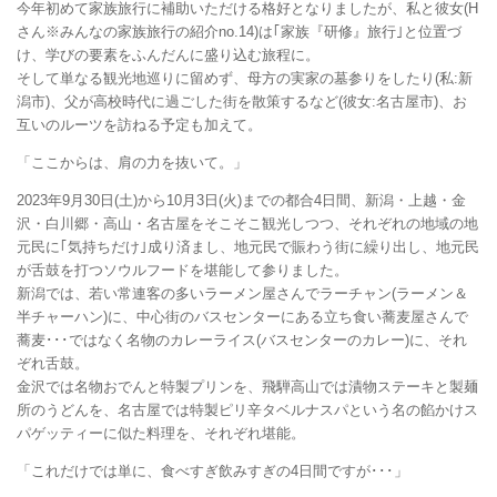
今年初めて家族旅行に補助いただける格好となりましたが、私と彼女(H
さん※みんなの家族旅行の紹介no.14)は｢家族『研修』旅行｣と位置づ
け、学びの要素をふんだんに盛り込む旅程に。
そして単なる観光地巡りに留めず、母方の実家の墓参りをしたり(私:新
潟市)、父が高校時代に過ごした街を散策するなど(彼女:名古屋市)、お
互いのルーツを訪ねる予定も加えて。
「ここからは、肩の力を抜いて。」
2023年9月30日(土)から10月3日(火)までの都合4日間、新潟・上越・金
沢・白川郷・高山・名古屋をそこそこ観光しつつ、それぞれの地域の地
元民に｢気持ちだけ｣成り済まし、地元民で賑わう街に繰り出し、地元民
が舌鼓を打つソウルフードを堪能して参りました。
新潟では、若い常連客の多いラーメン屋さんでラーチャン(ラーメン＆
半チャーハン)に、中心街のバスセンターにある立ち食い蕎麦屋さんで
蕎麦･･･ではなく名物のカレーライス(バスセンターのカレー)に、それ
ぞれ舌鼓。
金沢では名物おでんと特製プリンを、飛騨高山では漬物ステーキと製麺
所のうどんを、名古屋では特製ピリ辛タベルナスパという名の餡かけス
パゲッティーに似た料理を、それぞれ堪能。
「これだけでは単に、食べすぎ飲みすぎの4日間ですが･･･」