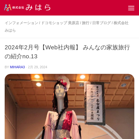
コンテンツへスキップ
インフォメーション
/
ドコモショップ 美原店
/
旅行
/
日常ブログ
/
株式会社
みはら
2024年2月号【Web社内報】 みんなの家族旅行
の紹介no.13
BY
MIHARA3
·
2月 29, 2024