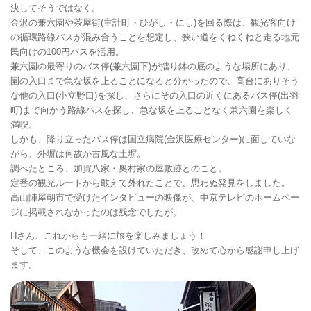
決してそうではなく。
金沢の兼六園や茶屋街(主計町・ひがし・にし)を回る際は、観光客向け
の循環路線バスが混み合うことを想定し、狭い道をくねくねと走る地元
民向けの100円バスを活用。
兼六園の最寄りのバス停(兼六園下)が擂り鉢の底のような場所にあり、
園の入口まで急な坂を上ることになると分かったので、高台にありそう
な他の入口(小立野口)を探し、さらにその入口の近くにあるバス停(出羽
町)まで向かう路線バスを探し、急な坂を上ることなく兼六園を楽しく
満喫。
しかも、降り立ったバス停は国立病院(金沢医療センター)に面していな
がら、外塀は何故か古風な土塀。
調べたところ、加賀八家・奥村家の屋敷跡とのこと。
定番の観光ルートから敢えて外れたことで、思わぬ発見をしました。
高山陣屋朝市で受けたインタビューの映像が、中京テレビのホームペー
ジに掲載されなかったのは残念でしたが。
Hさん、これからも一緒に旅を楽しみましょう！
そして、このような機会を設けていただき、改めて心から感謝申し上げ
ます。